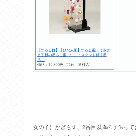
【つるし飾】【ひな人形】つるし雛 うさぎ
と手毬の吊るし雛（中）：スタンド付【吊
る…
価格：19,800円（税込、送料込）
女の子にかぎらず、2番目以降の子供って