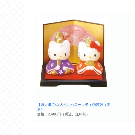
【雛人形/ひな人形】ハローキティ内裏雛（陶
器）
価格：2,480円（税込、送料別）