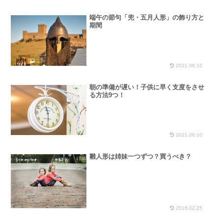
端午の節句「兜・五月人形」の飾り方と
期間
2021.06.10
朝の準備が遅い！子供に早く支度をさせ
る方法9つ！
2021.06.10
雛人形は姉妹一つずつ？買うべき？
2016.02.25